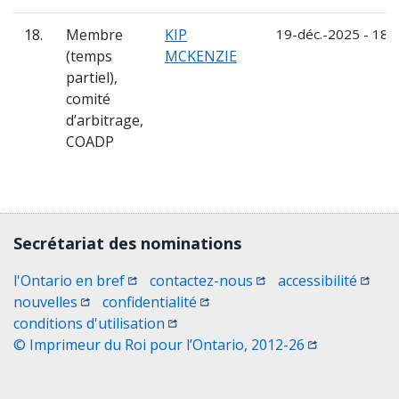
18.
Membre
KIP
19-déc.-2025 - 18-
(temps
MCKENZIE
partiel),
comité
d’arbitrage,
COADP
Contact, terms, legal information
Secrétariat des nominations
(Ouvrir une nouvelle fenêtre)
(Ouvrir une nouvelle 
(Ouvri
l'Ontario en bref
contactez-nous
accessibilité
(Ouvrir une nouvelle fenêtre)
(Ouvrir une nouvelle fenêtre)
nouvelles
confidentialité
(Ouvrir une nouvelle fenêtre)
conditions d'utilisation
(Ouvrir une no
© Imprimeur du Roi pour l’Ontario, 2012-26