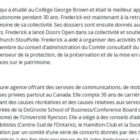
ui a étudié au Collège George Brown et était le meilleur app
 autonome pendant 30 ans. Frederick est maintenant à la retra
moine de sa collectivité. Ses dossiers sont ensuite donnés au 
. Frederick a lancé Doors Open dans sa collectivité et souti
urch-Stouffville. Frederick a aidé à organiser des activités 
é membre du conseil d’administration du Comité consultatif d
nseur de la protection, de la préservation et de la mise en v
ces sur le patrimoine.
d’une agence offrant des services de communications, de mo
es privées partout au Canada. Elle compte 30 ans de carrièr
 des causes récréatives et des causes relatives aux services
agréée de la DeGroote School of Business/Conference Board o
sme) de l’Université Ryerson. Elle a siégé à des conseils d’a
listes (Centre-Sud de l’Ontario), le Hamilton Club et la Soc
nisation par un comité d’une série de concerts donnés par des
ilisés à des fins thérapeutiques de St. John Ambulance et 