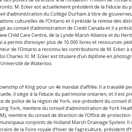
nto. M. Ecker est actuellement président de la Fiducie du 
nseil d’administration du Collège Durham à titre de gouverne
tions culturelles de l’Ontario et il préside la remise des di
gé au conseil d’administration de Credit Canada et il a présid
w Child Care Centre, de la Lynde Marsh Alliance et du Herita
ui a permis d’envoyer plus de 10 000 livres et ressources péd
ur de l’Ontario a reconnu les contributions de M. Ecker à sa 
i Charles III. M. Ecker est titulaire d’un diplôme en phot
l’Université de Waterloo.
wnship of King pour un 4e mandat d’affilée. Il a travaillé pe
uelle, il siège à la Fiducie du patrimoine ontarien, et il est 
ice de police de la région de York, vice-président du consei
sing York, membre du conseil d’administration de York Healt
), membre du conseil de direction de l’Office de protection 
municipaux conjoints de Holland Marsh Drainage System. Il
aire de la Foire royale d’hiver de l’agriculture, président 