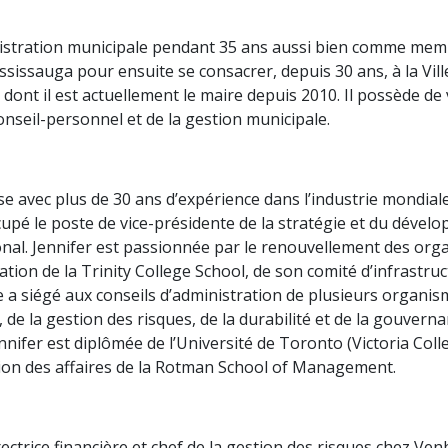
administration municipale pendant 35 ans aussi bien comme 
Mississauga pour ensuite se consacrer, depuis 30 ans, à la Vil
le dont il est actuellement le maire depuis 2010. Il possède 
nseil-personnel et de la gestion municipale.
ise avec plus de 30 ans d’expérience dans l’industrie mondial
upé le poste de vice-présidente de la stratégie et du dévelo
al. Jennifer est passionnée par le renouvellement des organi
ion de la Trinity College School, de son comité d’infrastru
le a siégé aux conseils d’administration de plusieurs organism
 de la gestion des risques, de la durabilité et de la gouver
. Jennifer est diplômée de l’Université de Toronto (Victoria Co
ation des affaires de la Rotman School of Management.
ectrice financière et chef de la gestion des risques chez Venb