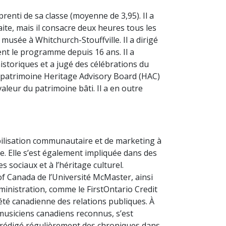
renti de sa classe (moyenne de 3,95). Il a
ite, mais il consacre deux heures tous les
musée à Whitchurch-Stouffville. Il a dirigé
ent le programme depuis 16 ans. Il a
historiques et a jugé des célébrations du
u patrimoine Heritage Advisory Board (HAC)
aleur du patrimoine bâti. Il a en outre
bilisation communautaire et de marketing à
e. Elle s’est également impliquée dans des
 sociaux et à l’héritage culturel.
f Canada de l’Université McMaster, ainsi
dministration, comme le FirstOntario Credit
iété canadienne des relations publiques. À
 musiciens canadiens reconnus, s’est
a rédigé régulièrement des chroniques dans