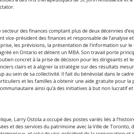
ctator.
secteur des finances comptant plus de deux décennies d’expé
nt vice-président des finances et responsable de l’analyse et 
treprise, les prévisions, la présentation de l’information sur l
 agréé en Ontario et détient un MBA. Son travail porte princ
ien concret à la prise de décision pour les dirigeants et le
nciers clairs et à aligner la stratégie sur des résultats mesu
au sein de sa collectivité. Il fait du bénévolat dans le ca
ticuliers et les familles à obtenir une aide gratuite pour la
communautaire ainsi qu’à des initiatives à but non lucratif et 
blique, Larry Ostola a occupé des postes variés liés à l’histo
ées et des services du patrimoine avec la Ville de Toronto, 
 patrimoniaux, et celui de vice-président de la conservation 