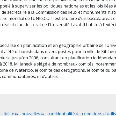
ppelé à superviser les politiques nationales et les lois liées 
tre de secrétaire à la Commission des lieux et monuments his
e mondial de l’UNESCO. Il est titulaire d’un baccalauréat en
réal et d’un doctorat de l’Université Laval. Il habite à l’exté
cialisé en planification et en géographie urbaine de l’Uni
 il a été urbaniste dans divers postes pour la ville de Kitche
génierie jusqu’en 2006, consultant en planification indépendan
0 à 2018. M. Janeck a siégé à de nombreux comités, notammen
ne de Waterloo, le comité des dérogations, le comité du pat
ces communautaires, et d’autres.
e)
une nouvelle fenêtre)
(Ouvrir une nouvelle fenêtre)
(Ouvrir une nouvelle fenêtre)
(Ouvrir une nouvelle 
ssibilité
nouvelles
confidentialité
conditions d'utili