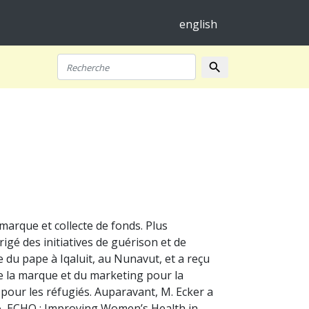
english
search
Recherche
arque et collecte de fonds. Plus
irigé des initiatives de guérison et de
 du pape à Iqaluit, au Nunavut, et a reçu
de la marque et du marketing pour la
 pour les réfugiés. Auparavant, M. Ecker a
rio, ECHO : Improving Women’s Health in