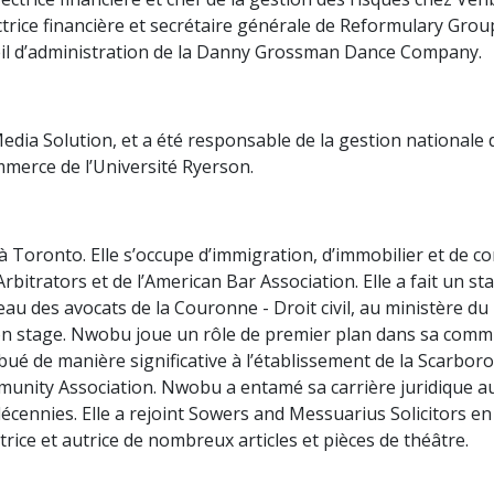
ectrice financière et secrétaire générale de Reformulary Gr
il d’administration de la Danny Grossman Dance Company.
Media Solution, et a été responsable de la gestion national
mmerce de l’Université Ryerson.
Toronto. Elle s’occupe d’immigration, d’immobilier et de con
itrators et de l’American Bar Association. Elle a fait un sta
reau des avocats de la Couronne - Droit civil, au ministère d
son stage. Nwobu joue un rôle de premier plan dans sa com
ibué de manière significative à l’établissement de la Scarbo
munity Association. Nwobu a entamé sa carrière juridique a
 décennies. Elle a rejoint Sowers and Messuarius Solicitors e
rice et autrice de nombreux articles et pièces de théâtre.