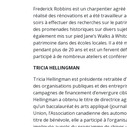
Frederick Robbins est un charpentier agréé q
réalisé des rénovations et a été travailleur
soirs à effectuer des recherches sur le patri
des promenades historiques sur divers sujets
également mis sur pied Jane’s Walks à Whitch
patrimoine dans des écoles locales. Il a ét
pendant plus de 20 ans et est un fervent défe
participé à de nombreux ateliers et conféren
TRICIA HELLINGMAN
Tricia Hellingman est présidente retraitée 
des organisations publiques et des entrepris
campagnes de financement d’envergure ciblant
Hellingman a obtenu le titre de directrice 
qu’un baccalauréat ès arts appliqué (journali
Union, l’Association canadienne des automobi
titre de bénévole, elle a participé à l’orga
impliquée auprès du programme de chiens ut