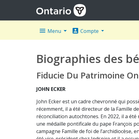
menu
account_box
Menu
Compte
Biographies des bé
Fiducie Du Patrimoine On
JOHN ECKER
John Ecker est un cadre chevronné qui poss
récemment, il a été directeur de la Famille de
réconciliation autochtones. En 2022, il a ét
une médaille pontificale du pape François p
campagne Famille de foi de l’archidiocèse, e
été vice-président chez Indspire et il a occ