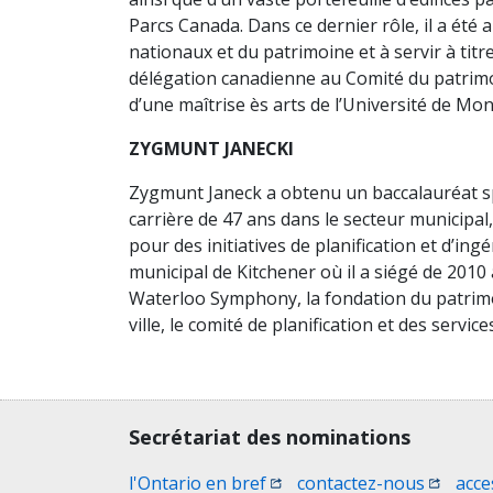
Parcs Canada. Dans ce dernier rôle, il a été a
nationaux et du patrimoine et à servir à ti
délégation canadienne au Comité du patrimoin
d’une maîtrise ès arts de l’Université de Mont
ZYGMUNT JANECKI
Zygmunt Janeck a obtenu un baccalauréat spé
carrière de 47 ans dans le secteur municipal,
pour des initiatives de planification et d’in
municipal de Kitchener où il a siégé de 201
Waterloo Symphony, la fondation du patrimoi
ville, le comité de planification et des servi
Contact, terms, legal information
Secrétariat des nominations
(Ouvrir une nouvelle fenêtr
(Ouvrir 
l'Ontario en bref
contactez-nous
acce