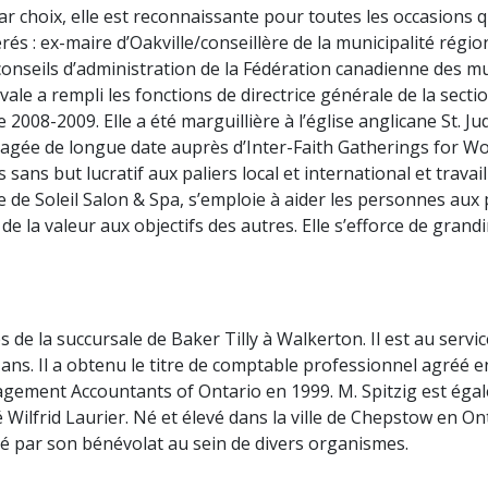
r choix, elle est reconnaissante pour toutes les occasions 
és : ex-maire d’Oakville/conseillère de la municipalité régio
onseils d’administration de la Fédération canadienne des mu
e a rempli les fonctions de directrice générale de la sectio
 2008-2009. Elle a été marguillière à l’église anglicane St. 
gagée de longue date auprès d’Inter-Faith Gatherings for Wo
ns but lucratif aux paliers local et international et travai
de Soleil Salon & Spa, s’emploie à aider les personnes aux pr
 de la valeur aux objectifs des autres. Elle s’efforce de gran
 de la succursale de Baker Tilly à Walkerton. Il est au serv
ans. Il a obtenu le titre de comptable professionnel agréé e
ement Accountants of Ontario en 1999. M. Spitzig est égale
 Wilfrid Laurier. Né et élevé dans la ville de Chepstow en Onta
ité par son bénévolat au sein de divers organismes.