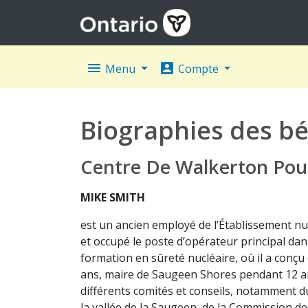
menu
account_box
Menu
Compte
Biographies des bé
Centre De Walkerton Pour
MIKE SMITH
est un ancien employé de l’Établissement nucl
et occupé le poste d’opérateur principal dan
formation en sûreté nucléaire, où il a conçu
ans, maire de Saugeen Shores pendant 12 an
différents comités et conseils, notamment du
la vallée de la Saugeen, de la Commission de