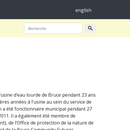
english
search
Recherche
 l’usine d’eau lourde de Bruce pendant 23 ans
ères années à l’usine au sein du service de
th a été fonctionnaire municipal pendant 27
2011. Il a également été membre de
), de l’Office de protection de la nature de
) et de la Bruce Community Futures