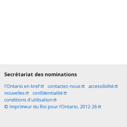
Contact, terms, legal information
Secrétariat des nominations
(Ouvrir une nouvelle fenêtre)
(Ouvrir une nouvelle 
(Ouvri
l'Ontario en bref
contactez-nous
accessibilité
(Ouvrir une nouvelle fenêtre)
(Ouvrir une nouvelle fenêtre)
nouvelles
confidentialité
(Ouvrir une nouvelle fenêtre)
conditions d'utilisation
(Ouvrir une no
© Imprimeur du Roi pour l’Ontario, 2012-26