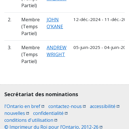
Partiel)
2.
Membre
JOHN
12-déc.-2024 - 11-déc.-20
(Temps
O’KANE
Partiel)
3.
Membre
ANDREW
05-juin-2025 - 04-juin-202
(Temps
WRIGHT
Partiel)
Contact, terms, legal information
Secrétariat des nominations
(Ouvrir une nouvelle fenêtre)
(Ouvrir une nouvelle 
(Ouvri
l'Ontario en bref
contactez-nous
accessibilité
(Ouvrir une nouvelle fenêtre)
(Ouvrir une nouvelle fenêtre)
nouvelles
confidentialité
(Ouvrir une nouvelle fenêtre)
conditions d'utilisation
(Ouvrir une no
© Imprimeur du Roi pour l’Ontario, 2012-26