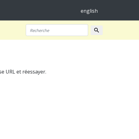
english
search
Recherche
se URL et réessayer.