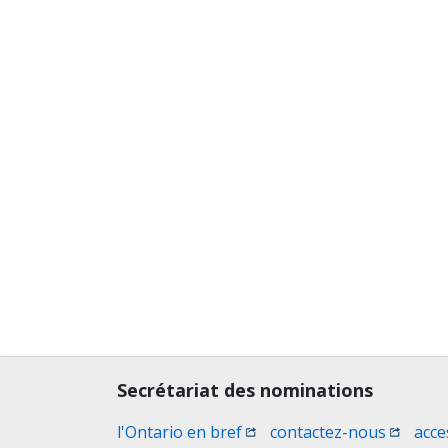
Contact, terms, legal information
Secrétariat des nominations
(Ouvrir une nouvelle fenêtr
(Ouvrir 
l'Ontario en bref
contactez-nous
acce