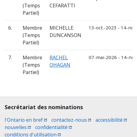
(Temps
CEFARATTI
Partiel)
6.
Membre
MICHELLE
13-oct.-2023 - 14-nov
(Temps
DUNCANSON
Partiel)
7.
Membre
RACHEL
07-mai-2026 - 14-nov
(Temps
OHAGAN
Partiel)
Contact, terms, legal information
Secrétariat des nominations
(Ouvrir une nouvelle fenêtre)
(Ouvrir une nouvelle 
(Ouvri
l'Ontario en bref
contactez-nous
accessibilité
(Ouvrir une nouvelle fenêtre)
(Ouvrir une nouvelle fenêtre)
nouvelles
confidentialité
(Ouvrir une nouvelle fenêtre)
conditions d'utilisation