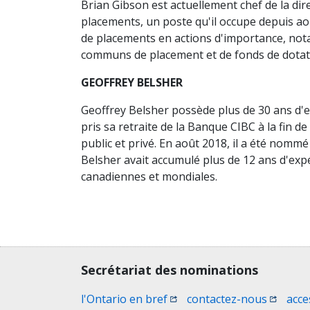
Brian Gibson est actuellement chef de la dir
placements, un poste qu'il occupe depuis aoû
de placements en actions d'importance, not
communs de placement et de fonds de dotat
GEOFFREY BELSHER
Geoffrey Belsher possède plus de 30 ans d'ex
pris sa retraite de la Banque CIBC à la fin d
public et privé. En août 2018, il a été nomm
Belsher avait accumulé plus de 12 ans d'ex
canadiennes et mondiales.
Contact, terms, legal information
Secrétariat des nominations
(Ouvrir une nouvelle fenêtr
(Ouvrir 
l'Ontario en bref
contactez-nous
acce