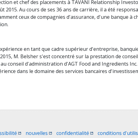
ection et chef des placements à TAVANI Relationship Investo
t 2015. Au cours de ses 36 ans de carrière, il a été responsa
amment ceux de compagnies d'assurance, d'une banque à char
ion.
périence en tant que cadre supérieur d'entreprise, banquier 
e 2015, M. Belsher s'est concentré sur la prestation de consei
é au conseil d'administration d'AGT Food and Ingredients Inc.
périence dans le domaine des services bancaires d'investis
e)
une nouvelle fenêtre)
(Ouvrir une nouvelle fenêtre)
(Ouvrir une nouvelle fenêtre)
(Ouvrir une nouvelle 
ssibilité
nouvelles
confidentialité
conditions d'utili