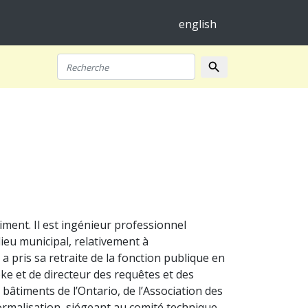
english
search
Recherche
ment. Il est ingénieur professionnel
ieu municipal, relativement à
 a pris sa retraite de la fonction publique en
oke et de directeur des requêtes et des
 bâtiments de l’Ontario, de l’Association des
ormalisation, siégeant au comité technique