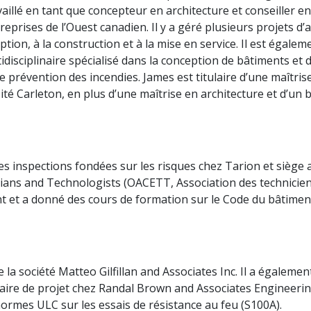
vaillé en tant que concepteur en architecture et conseiller 
eprises de l’Ouest canadien. Il y a géré plusieurs projets d’a
tion, à la construction et à la mise en service. Il est égalem
disciplinaire spécialisé dans la conception de bâtiments et d
 prévention des incendies. James est titulaire d’une maîtrise
sité Carleton, en plus d’une maîtrise en architecture et d’un 
 inspections fondées sur les risques chez Tarion et siège a
cians and Technologists (OACETT, Association des technicien
ment et a donné des cours de formation sur le Code du bâtime
 la société Matteo Gilfillan and Associates Inc. Il a égalemen
naire de projet chez Randal Brown and Associates Engineer
ormes ULC sur les essais de résistance au feu (S100A).