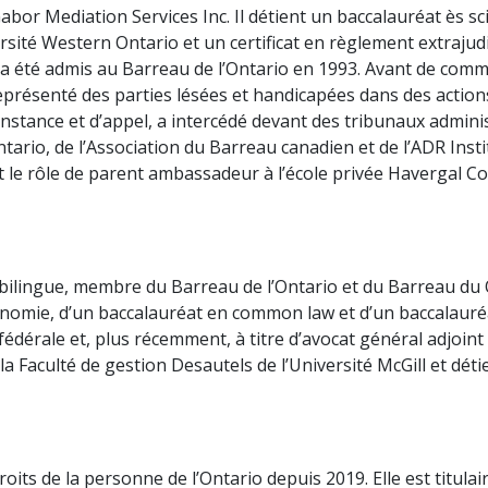
bor Mediation Services Inc. Il détient un baccalauréat ès sc
rsité Western Ontario et un certificat en règlement extrajud
 a été admis au Barreau de l’Ontario en 1993. Avant de comm
représenté des parties lésées et handicapées dans des action
stance et d’appel, a intercédé devant des tribunaux administr
tario, de l’Association du Barreau canadien et de l’ADR Insti
e rôle de parent ambassadeur à l’école privée Havergal Col
ilingue, membre du Barreau de l’Ontario et du Barreau du Qu
onomie, d’un baccalauréat en common law et d’un baccalauréat
at fédérale et, plus récemment, à titre d’avocat général adjo
 la Faculté de gestion Desautels de l’Université McGill et déti
s de la personne de l’Ontario depuis 2019. Elle est titulai