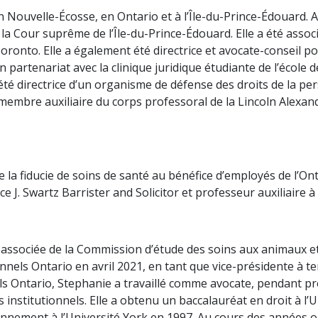
ouvelle-Écosse, en Ontario et à l’Île-du-Prince-Édouard. Apr
la Cour suprême de l’Île-du-Prince-Édouard. Elle a été asso
Toronto. Elle a également été directrice et avocate-conseil 
en partenariat avec la clinique juridique étudiante de l’écol
 été directrice d’un organisme de défense des droits de la pe
 membre auxiliaire du corps professoral de la Lincoln Alexan
 la fiducie de soins de santé au bénéfice d’employés de l’On
 J. Swartz Barrister and Solicitor et professeur auxiliaire à 
 associée de la Commission d’étude des soins aux animaux et
nels Ontario en avril 2021, en tant que vice-présidente à tem
s Ontario, Stephanie a travaillé comme avocate, pendant prè
institutionnels. Elle a obtenu un baccalauréat en droit à l’
onnement à l’Université York en 1997. Au cours des années où 