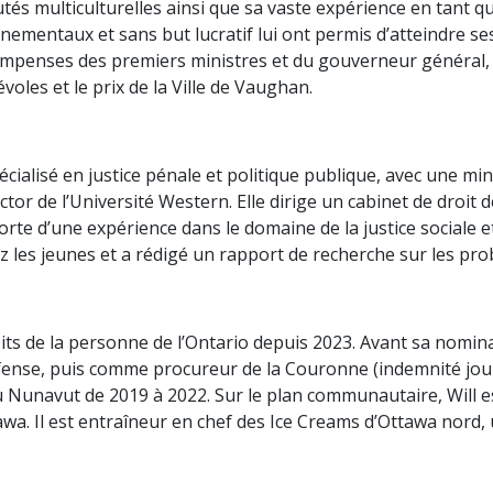
autés multiculturelles ainsi que sa vaste expérience en tant
ntaux et sans but lucratif lui ont permis d’atteindre ses obj
ompenses des premiers ministres et du gouverneur général, la
voles et le prix de la Ville de Vaughan.
écialisé en justice pénale et politique publique, avec une mi
or de l’Université Western. Elle dirige un cabinet de droit de
orte d’une expérience dans le domaine de la justice sociale
ez les jeunes et a rédigé un rapport de recherche sur les pro
s de la personne de l’Ontario depuis 2023. Avant sa nominati
nse, puis comme procureur de la Couronne (indemnité journal
du Nunavut de 2019 à 2022. Sur le plan communautaire, Will
tawa. Il est entraîneur en chef des Ice Creams d’Ottawa nord