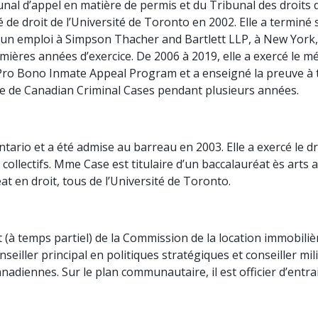
unal d’appel en matière de permis et du Tribunal des droits d
lté de droit de l’Université de Toronto en 2002. Elle a terminé
un emploi à Simpson Thacher and Bartlett LLP, à New York, 
emières années d’exercice. De 2006 à 2019, elle a exercé le m
o Bono Inmate Appeal Program et a enseigné la preuve à t
ique de Canadian Criminal Cases pendant plusieurs années.
rio et a été admise au barreau en 2003. Elle a exercé le droi
llectifs. Mme Case est titulaire d’un baccalauréat ès arts av
at en droit, tous de l’Université de Toronto.
 (à temps partiel) de la Commission de la location immobilière
iller principal en politiques stratégiques et conseiller mili
diennes. Sur le plan communautaire, il est officier d’entraid