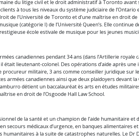
ine du litige civil et le droit administratif à Toronto avant
clients à tous les niveaux du système judiciaire de l’Ontario 
it de l’Université de Toronto et d’une maîtrise en droit de l
que (catégorie I) de l’Université Queen’s. Elle continue de 
prestigieuse école estivale de musique pour les jeunes music
mées canadiennes pendant 34 ans (dans l’Artillerie royale 
9, il était lieutenant-colonel. Des opérations d’aide après un
rocureur militaire, 3 ans comme conseiller juridique sur les
es armées canadiennes ainsi que deux plaidoyers devant la
Tamburro détient un baccalauréat ès arts en études militaires
îtrise en droit de l’Osgoode Hall Law School.
nnel de la santé et un champion de l’aide humanitaire et 
 en secours médicaux d’urgence, en banques alimentaires et e
s humanitaires à la suite de catastrophes naturelles. Le Dr D