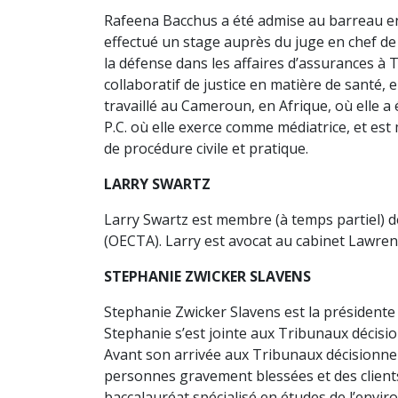
Rafeena Bacchus a été admise au barreau en N
effectué un stage auprès du juge en chef de 
la défense dans les affaires d’assurances à 
collaboratif de justice en matière de santé, 
travaillé au Cameroun, en Afrique, où elle a
P.C. où elle exerce comme médiatrice, et est
de procédure civile et pratique.
LARRY SWARTZ
Larry Swartz est membre (à temps partiel) de
(OECTA). Larry est avocat au cabinet Lawrence
STEPHANIE ZWICKER SLAVENS
Stephanie Zwicker Slavens est la présidente
Stephanie s’est jointe aux Tribunaux décision
Avant son arrivée aux Tribunaux décisionnel
personnes gravement blessées et des clients 
baccalauréat spécialisé en études de l’envir