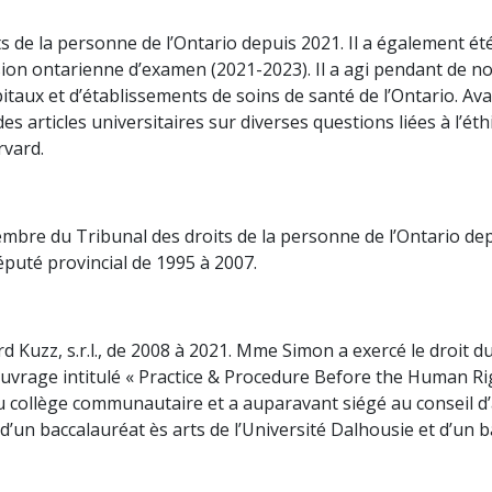
its de la personne de l’Ontario depuis 2021. Il a également 
ssion ontarienne d’examen (2021-2023). Il a agi pendant de 
itaux et d’établissements de soins de santé de l’Ontario. Ava
s articles universitaires sur diverses questions liées à l’éth
rvard.
mbre du Tribunal des droits de la personne de l’Ontario dep
éputé provincial de 1995 à 2007.
Kuzz, s.r.l., de 2008 à 2021. Mme Simon a exercé le droit du t
’ouvrage intitulé « Practice & Procedure Before the Human Ri
il au collège communautaire et a auparavant siégé au consei
un baccalauréat ès arts de l’Université Dalhousie et d’un ba