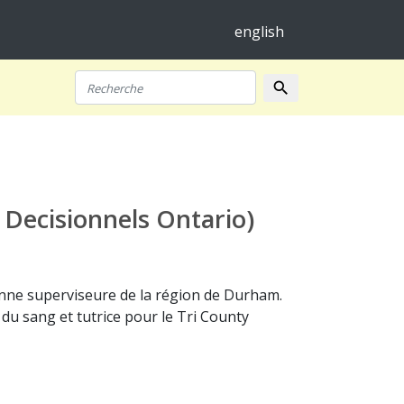
english
search
Recherche
 Decisionnels Ontario)
enne superviseure de la région de Durham.
u sang et tutrice pour le Tri County