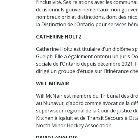
l’inclusivité. Ses relations avec les commun
décisionnels gouvernementaux, non gouverneme
nombreux prix et distinctions, dont des réc
la Distinction de l’Ontario pour services béné
CATHERINE HOLTZ
Catherine Holtz est titulaire d’un diplôme sp
Guelph. Elle a également obtenu un Juris Doct
sociale de l’Ontario depuis décembre 2021. F
dirigé un groupe d’étude sur l’itinérance ch
WILL MCNAIR
Will McNair est membre du Tribunal des droit
au Nunavut, d’abord comme avocat de la défe
superviseur régional de la Cour de justice 
Kitchen à Iqaluit et de Transit Secours à Ot
North Minor Hockey Association.
DAVID LANGLOIS