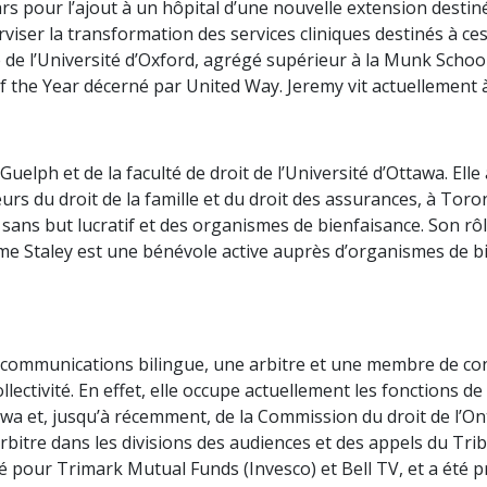
ars pour l’ajout à un hôpital d’une nouvelle extension desti
rviser la transformation des services cliniques destinés à ces
e de l’Université d’Oxford, agrégé supérieur à la Munk School 
f the Year décerné par United Way. Jeremy vit actuellement 
 Guelph et de la faculté de droit de l’Université d’Ottawa. El
s du droit de la famille et du droit des assurances, à Toron
ans but lucratif et des organismes de bienfaisance. Son rôl
e Staley est une bénévole active auprès d’organismes de bie
communications bilingue, une arbitre et une membre de cons
lectivité. En effet, elle occupe actuellement les fonctions de
awa et, jusqu’à récemment, de la Commission du droit de l’Ont
 arbitre dans les divisions des audiences et des appels du Tr
é pour Trimark Mutual Funds (Invesco) et Bell TV, et a été p