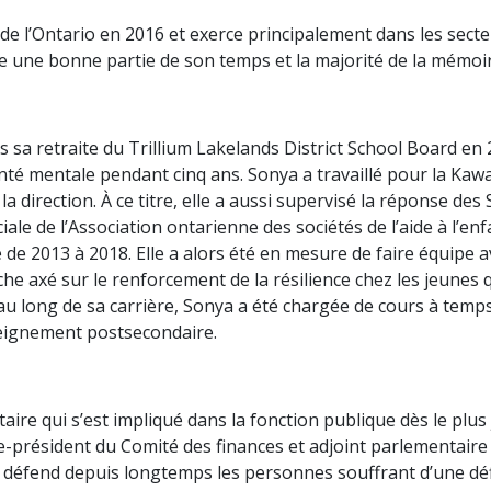
l’Ontario en 2016 et exerce principalement dans les secteurs d
e une bonne partie de son temps et la majorité de la mémoir
s sa retraite du Trillium Lakelands District School Board en 
santé mentale pendant cinq ans. Sonya a travaillé pour la Kaw
a direction. À ce titre, elle a aussi supervisé la réponse des
iale de l’Association ontarienne des sociétés de l’aide à l’en
e 2013 à 2018. Elle a alors été en mesure de faire équipe ave
he axé sur le renforcement de la résilience chez les jeunes q
au long de sa carrière, Sonya a été chargée de cours à temps 
seignement postsecondaire.
re qui s’est impliqué dans la fonction publique dès le plus 
-président du Comité des finances et adjoint parlementaire a
éfend depuis longtemps les personnes souffrant d’une déficie