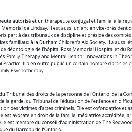
e autorisé et un thérapeute conjugal et familial à la retra
 Memorial de Lindsay. Il est aussi un ancien vice-président
pris part à des tribunaux de discipline et présidé des comités d
es familiaux à la Durham Children’s Aid Society. Il a aussi é
de déontologie de l’hôpital Ross Memorial Hospital et du 
ulés Family Therapy and Mental Health : Innovations in Theo
l Practice. Il a en outre publié un certain nombre d’articles e
Family Psychotherapy.
u Tribunal des droits de la personne de l’Ontario, de la Com
de la garde, du Tribunal de l’éducation de l’enfance en diffic
on des victimes d’actes criminels. Elle est cofondatrice et a
le est avocate en droit de la famille, médiatrice accréditée, 
e est membre du conseil d'administration de The Redwood et
que du Barreau de l'Ontario.