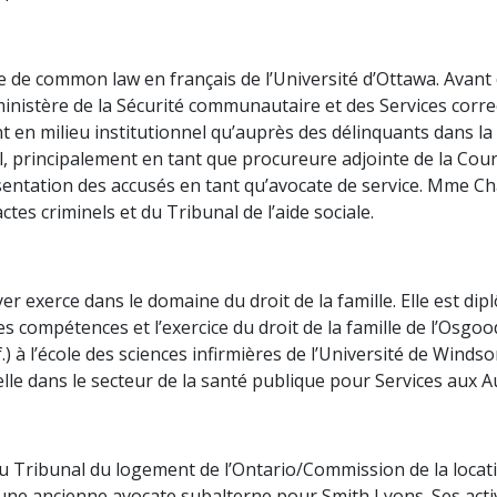
de common law en français de l’Université d’Ottawa. Avant
inistère de la Sécurité communautaire et des Services correc
t en milieu institutionnel qu’auprès des délinquants dans la co
, principalement en tant que procureure adjointe de la Cour
ésentation des accusés en tant qu’avocate de service. Mme Ch
es criminels et du Tribunal de l’aide sociale.
exerce dans le domaine du droit de la famille. Elle est diplô
les compétences et l’exercice du droit de la famille de l’Osg
.) à l’école des sciences infirmières de l’Université de Winds
elle dans le secteur de la santé publique pour Services aux
du Tribunal du logement de l’Ontario/Commission de la locat
et une ancienne avocate subalterne pour Smith Lyons. Ses act