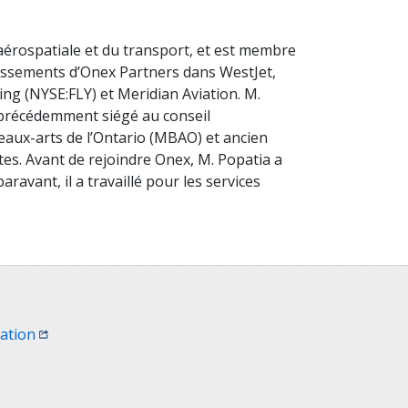
aérospatiale et du transport, et est membre
stissements d’Onex Partners dans WestJet,
ng (NYSE:FLY) et Meridian Aviation. M.
a précédemment siégé au conseil
eaux-arts de l’Ontario (MBAO) et ancien
stes. Avant de rejoindre Onex, M. Popatia a
aravant, il a travaillé pour les services
fenêtre)
(Ouvrir une nouvelle fenêtre)
sation