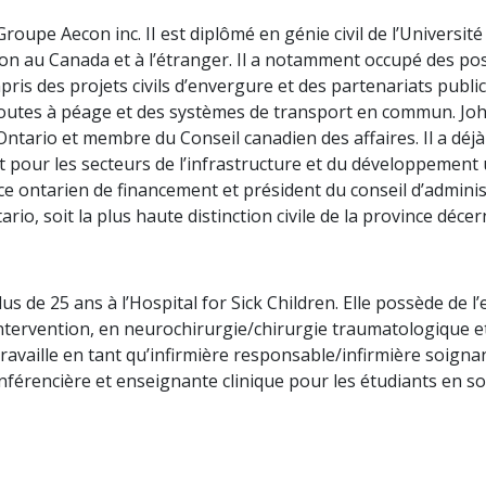
roupe Aecon inc. II est diplômé en génie civil de l’Universit
ion au Canada et à l’étranger. Il a notamment occupé des pos
ris des projets civils d’envergure et des partenariats public
outes à péage et des systèmes de transport en commun. Joh
ntario et membre du Conseil canadien des affaires. Il a déj
t pour les secteurs de l’infrastructure et du développemen
 ontarien de financement et président du conseil d’administrat
rio, soit la plus haute distinction civile de la province déc
us de 25 ans à l’Hospital for Sick Children. Elle possède de l’
’intervention, en neurochirurgie/chirurgie traumatologique e
 travaille en tant qu’infirmière responsable/infirmière soignan
nférencière et enseignante clinique pour les étudiants en s