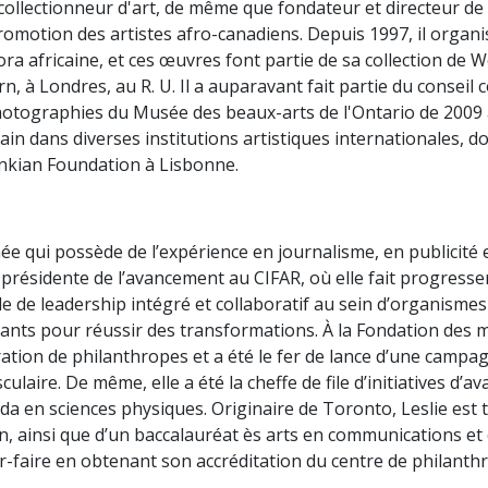
ollectionneur d'art, de même que fondateur et directeur de
 promotion des artistes afro-canadiens. Depuis 1997, il orga
pora africaine, et ces œuvres font partie de sa collection de 
, à Londres, au R. U. Il a auparavant fait partie du conseil
otographies du Musée des beaux-arts de l'Ontario de 2009 à
in dans diverses institutions artistiques internationales, d
benkian Foundation à Lisbonne.
ée qui possède de l’expérience en journalisme, en publicité
-présidente de l’avancement au CIFAR, où elle fait progresse
le de leadership intégré et collaboratif au sein d’organismes
ts pour réussir des transformations. À la Fondation des mal
ration de philanthropes et a été le fer de lance d’une campa
culaire. De même, elle a été la cheffe de file d’initiatives 
da en sciences physiques. Originaire de Toronto, Leslie est t
an, ainsi que d’un baccalauréat ès arts en communications e
ir-faire en obtenant son accréditation du centre de philanthro