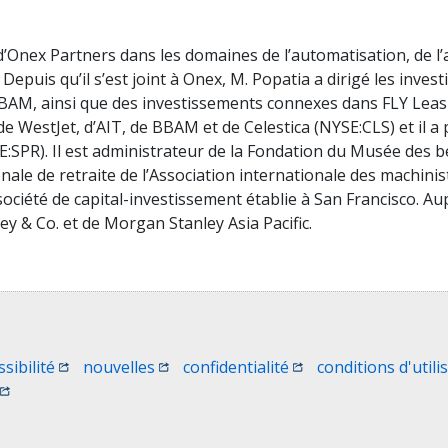
d’Onex Partners dans les domaines de l’automatisation, de l’
Depuis qu’il s’est joint à Onex, M. Popatia a dirigé les inve
BAM, ainsi que des investissements connexes dans FLY Leasi
de WestJet, d’AIT, de BBAM et de Celestica (NYSE:CLS) et il 
E:SPR). Il est administrateur de la Fondation du Musée des b
onale de retraite de l’Association internationale des machini
société de capital-investissement établie à San Francisco. Aup
y & Co. et de Morgan Stanley Asia Pacific.
e)
une nouvelle fenêtre)
(Ouvrir une nouvelle fenêtre)
(Ouvrir une nouvelle fenêtre)
(Ouvrir une nouvelle 
ssibilité
nouvelles
confidentialité
conditions d'utili
(Ouvrir une nouvelle fenêtre)