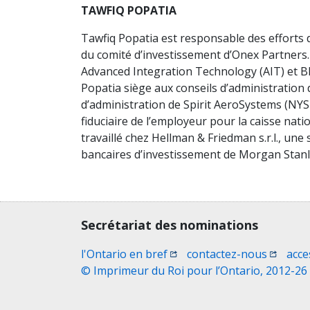
TAWFIQ POPATIA
Tawfiq Popatia est responsable des efforts 
du comité d’investissement d’Onex Partners. 
Advanced Integration Technology (AIT) et B
Popatia siège aux conseils d’administration 
d’administration de Spirit AeroSystems (NYS
fiduciaire de l’employeur pour la caisse nati
travaillé chez Hellman & Friedman s.r.l., une 
bancaires d’investissement de Morgan Stanle
Contact, terms, legal information
Secrétariat des nominations
(Ouvrir une nouvelle fenêtr
(Ouvrir 
l'Ontario en bref
contactez-nous
acce
© Imprimeur du Roi pour l’Ontario, 2012-26