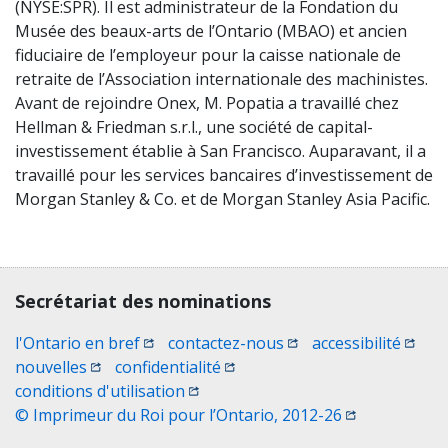
(NYSE:SPR). Il est administrateur de la Fondation du
Musée des beaux-arts de l’Ontario (MBAO) et ancien
fiduciaire de l’employeur pour la caisse nationale de
retraite de l’Association internationale des machinistes.
Avant de rejoindre Onex, M. Popatia a travaillé chez
Hellman & Friedman s.r.l., une société de capital-
investissement établie à San Francisco. Auparavant, il a
travaillé pour les services bancaires d’investissement de
Morgan Stanley & Co. et de Morgan Stanley Asia Pacific.
Contact, terms, legal information
Secrétariat des nominations
(Ouvrir une nouvelle fenêtre)
(Ouvrir une nouvelle 
(Ouvri
l'Ontario en bref
contactez-nous
accessibilité
(Ouvrir une nouvelle fenêtre)
(Ouvrir une nouvelle fenêtre)
nouvelles
confidentialité
(Ouvrir une nouvelle fenêtre)
conditions d'utilisation
(Ouvrir une no
© Imprimeur du Roi pour l’Ontario, 2012-26