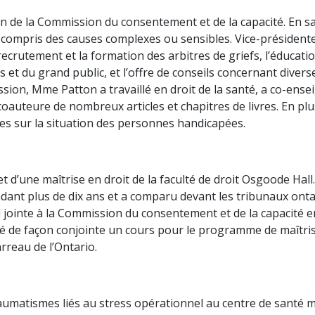
n de la Commission du consentement et de la capacité. En sa 
 y compris des causes complexes ou sensibles. Vice-préside
crutement et la formation des arbitres de griefs, l’éducatio
s et du grand public, et l’offre de conseils concernant divers
sion, Mme Patton a travaillé en droit de la santé, a co-ense
coauteure de nombreux articles et chapitres de livres. En plus
ues sur la situation des personnes handicapées.
et d’une maîtrise en droit de la faculté de droit Osgoode Hall
ndant plus de dix ans et a comparu devant les tribunaux onta
rd jointe à la Commission du consentement et de la capacité e
né de façon conjointe un cours pour le programme de maîtris
reau de l’Ontario.
raumatismes liés au stress opérationnel au centre de santé 