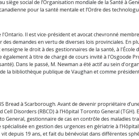
 au siège social de l’Organisation mondiale de la Santé à Ge
n canadienne pour la santé mentale et l’Ordre des technologue
Ontario. Il est vice-président et avocat chevronné membre
r des demandes en vertu de diverses lois provinciales. En plu
 enseigne le droit à des gestionnaires de la santé, à l'Écol
ne également à titre de chargé de cours invité à l'Osgoode
 santé). Dans le passé, M. Newman a été actif au sein d'org
e la bibliothèque publique de Vaughan et comme président 
Bread à Scarborough. Avant de devenir propriétaire d’une p
Cell Disorders (RBCD) à l’Hôpital Toronto General (TGH). E
nto General, gestionnaire de cas en contrôle des maladies t
 spécialisée en gestion des urgences en gériatrie à l’Hôpital 
le vit depuis 19 ans, et fait du bénévolat dans différentes sp