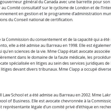
 gouverneur général du Canada avec une barrette pour son se
au Comité consultatif sur le cyclisme de London et de l’Inte
ionnement en gestion et le programme d’administration muni
ions du Conseil national de certification.
 la Commission du consentement et de la capacité qui a été
nto, elle a été admise au Barreau en 1998. Elle est également
 qu'en sciences de la vie. Mme Clapp était avocate associée
lièrement dans le domaine de la faute médicale, les procédures
e spécialisée en litiges au sein des services juridiques de l
litiges devant divers tribunaux. Mme Clapp a occupé diverse
l Law School et a été admise au Barreau en 2002. Mme Lakra 
chool of Business. Elle est avocate chevronnée à la Commissi
st représentante légale d’un comité privé d’éthique en recher