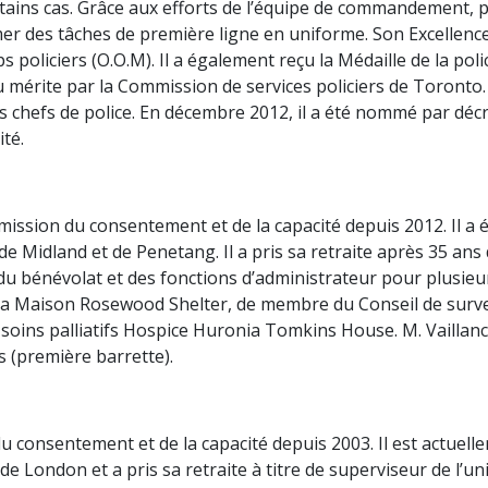
ains cas. Grâce aux efforts de l’équipe de commandement, p
r des tâches de première ligne en uniforme. Son Excellence
 policiers (O.O.M). Il a également reçu la Médaille de la pol
du mérite par la Commission de services policiers de Toronto
s chefs de police. En décembre 2012, il a été nommé par déc
té.
ssion du consentement et de la capacité depuis 2012. Il a 
de Midland et de Penetang. Il a pris sa retraite après 35 ans
du bénévolat et des fonctions d’administrateur pour plus
la Maison Rosewood Shelter, de membre du Conseil de survei
 soins palliatifs Hospice Huronia Tomkins House. M. Vaillan
s (première barrette).
consentement et de la capacité depuis 2003. Il est actuell
 de London et a pris sa retraite à titre de superviseur de l’u