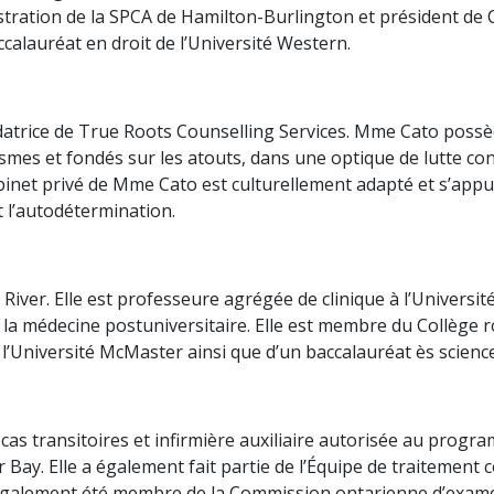
nistration de la SPCA de Hamilton-Burlington et président d
accalauréat en droit de l’Université Western.
ndatrice de True Roots Counselling Services. Mme Cato possè
mes et fondés sur les atouts, dans une optique de lutte cont
abinet privé de Mme Cato est culturellement adapté et s’appu
t l’autodétermination.
 River. Elle est professeure agrégée de clinique à l’Univers
la médecine postuniversitaire. Elle est membre du Collège 
 l’Université McMaster ainsi que d’un baccalauréat ès science
as transitoires et infirmière auxiliaire autorisée au progr
 Bay. Elle a également fait partie de l’Équipe de traitemen
 également été membre de la Commission ontarienne d’exame