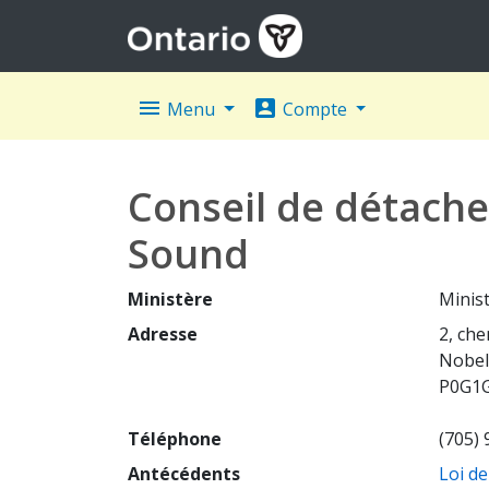
menu
account_box
Menu
Compte
Conseil de détache
Sound
Ministère
Minist
Adresse
2, ch
Nobel
P0G1
Téléphone
(705)
Antécédents
Loi de