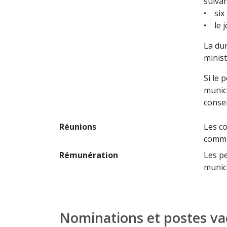
suivan
• six 
• le j
La du
minist
Si le 
munici
conse
Réunions
Les co
commun
Rémunération
Les p
munic
Nominations et postes va