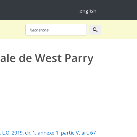
english
search
Recherche
iale de West Parry
(opens a new win
L.O. 2019, ch. 1, annexe 1, partie V, art. 67