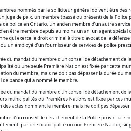
mbres nommés par le solliciteur général doivent être des ré
un juge de paix, un membre (passé ou présent) de la Police 
e de police en Ontario, un ancien membre d’un autre service 
 d’en être membre depuis au moins un an, un agent spécial 
ne qui exerce le droit criminel à titre d’avocat de la défen
ou un employé d’un fournisseur de services de police presc
rée du mandat du membre d’un conseil de détachement de la
palité ou une seule Première Nation est fixée par cette mun
ation du membre, mais ne doit pas dépasser la durée du man
il de bande qui a nommé le membre.
rée du mandat du membre d’un conseil de détachement de la
urs municipalités ou Premières Nations est fixée par ces m
n des actes nommant le membre, mais ne doit pas dépasser 
bre d’un conseil de détachement de la Police provinciale no
intement, par une municipalité ou une Première Nation, sièg