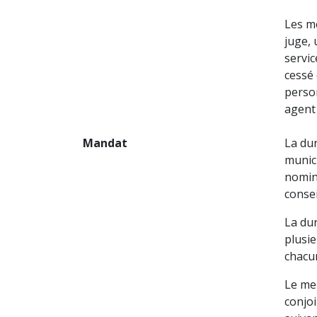
Les me
juge, 
servic
cessé
person
agent 
Mandat
La du
munici
nomin
conse
La du
plusie
chacu
Le mem
conjo