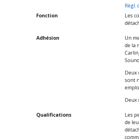
Règl.
Fonction
Les co
détach
Adhésion
Un me
de la 
Carlin
Sound,
Deux 
sont n
employ
Deux 
Qualifications
Les p
de leu
détac
commun