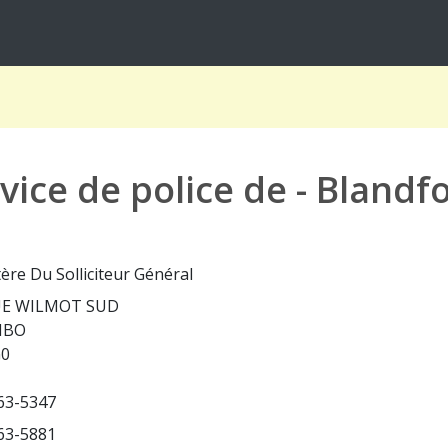
ice de police de - Bland
ère Du Solliciteur Général
UE WILMOT SUD
MBO
G0
63-5347
63-5881