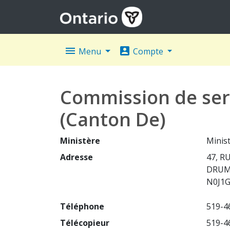
menu
account_box
Menu
Compte
Commission de serv
(Canton De)
Ministère
Minist
Adresse
47, R
DRU
N0J1
Téléphone
519-4
Télécopieur
519-4