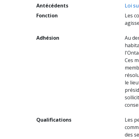
Antécédents
Loi su
Fonction
Les co
agisse
Adhésion
Au de
habita
l'Onta
Ces me
membr
résolu
le lie
présid
solli
conse
Qualifications
Les p
commu
des se