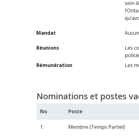
sein d
l’Onta
qu’avo
Mandat
Aucune
Réunions
Les co
polici
Rémunération
Les me
Nominations et postes va
No
Poste
1.
Membre (Temps Partiel)