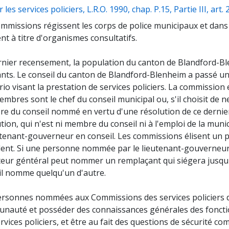
r les services policiers, L.R.O. 1990, chap. P.15, Partie III, art. 
mmissions régissent les corps de police municipaux et dans le
nt à titre d'organismes consultatifs.
rnier recensement, la population du canton de Blandford-Bl
nts. Le conseil du canton de Blandford-Blenheim a passé un 
rio visant la prestation de services policiers. La commissio
mbres sont le chef du conseil municipal ou, s'il choisit de 
e du conseil nommé en vertu d'une résolution de ce dern
tion, qui n'est ni membre du conseil ni à l'emploi de la mu
utenant-gouverneur en conseil. Les commissions élisent un p
ent. Si une personne nommée par le lieutenant-gouverneur e
citeur géntéral peut nommer un remplaçant qui siégera jusqu
il nomme quelqu'un d'autre.
ersonnes nommées aux Commissions des services policiers d
nauté et posséder des connaissances générales des foncti
rvices policiers, et être au fait des questions de sécurité