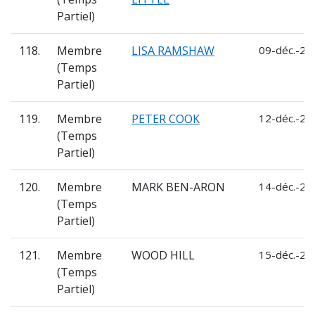
Partiel)
118.
Membre
LISA RAMSHAW
09-déc.-20
(Temps
Partiel)
119.
Membre
PETER COOK
12-déc.-20
(Temps
Partiel)
120.
Membre
MARK BEN-ARON
14-déc.-20
(Temps
Partiel)
121.
Membre
WOOD HILL
15-déc.-20
(Temps
Partiel)