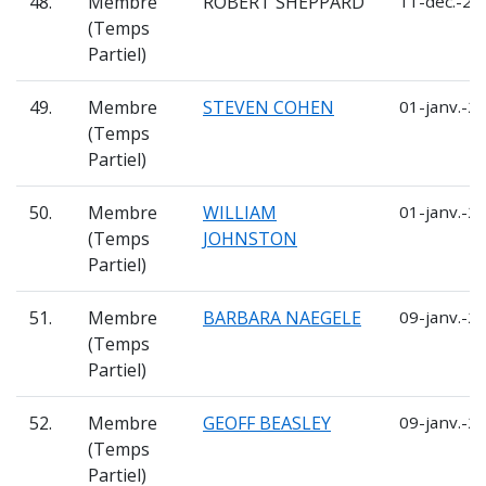
48.
Membre
ROBERT SHEPPARD
11-déc.-20
(Temps
Partiel)
49.
Membre
STEVEN COHEN
01-janv.-2
(Temps
Partiel)
50.
Membre
WILLIAM
01-janv.-2
(Temps
JOHNSTON
Partiel)
51.
Membre
BARBARA NAEGELE
09-janv.-2
(Temps
Partiel)
52.
Membre
GEOFF BEASLEY
09-janv.-2
(Temps
Partiel)