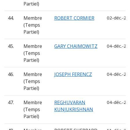
Partiel)
44.
Membre
ROBERT CORMIER
02-déc.-20
(Temps
Partiel)
45.
Membre
GARY CHAIMOWITZ
04-déc.-20
(Temps
Partiel)
46.
Membre
JOSEPH FERENCZ
04-déc.-20
(Temps
Partiel)
47.
Membre
REGHUVARAN
04-déc.-20
(Temps
KUNJUKRISHNAN
Partiel)