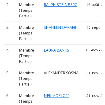
2.
Membre
RALPH STEINBERG
16-août-20
(Temps
Partiel)
3.
Membre
SHAHEEN DARANI
15-sept.-2
(Temps
Partiel)
4.
Membre
LAURA BANKS
05-nov.-20
(Temps
Partiel)
5.
Membre
ALEXANDER SOSNA
21-nov.-20
(Temps
Partiel)
6.
Membre
NEIL KOZLOFF
21-nov.-20
(Temps