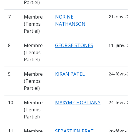
Partiel)
7.
Membre
NORINE
21-nov.-20
(Temps
NATHANSON
Partiel)
8.
Membre
GEORGE STONES
11-janv.-2
(Temps
Partiel)
9.
Membre
KIRAN PATEL
24-févr.-20
(Temps
Partiel)
10.
Membre
MAXYM CHOPTIANY
24-févr.-20
(Temps
Partiel)
11.
Membre
SEBASTIEN PRAT
26-févr.-20