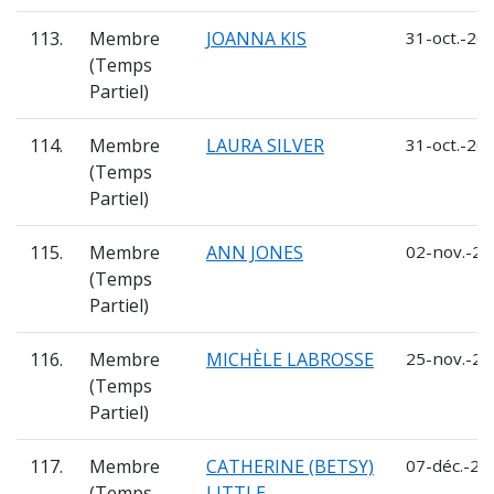
113.
Membre
JOANNA KIS
31-oct.-202
(Temps
Partiel)
114.
Membre
LAURA SILVER
31-oct.-202
(Temps
Partiel)
115.
Membre
ANN JONES
02-nov.-20
(Temps
Partiel)
116.
Membre
MICHÈLE LABROSSE
25-nov.-20
(Temps
Partiel)
117.
Membre
CATHERINE (BETSY)
07-déc.-20
(Temps
LITTLE