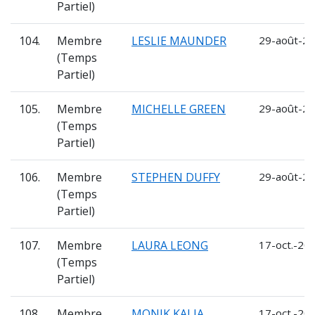
Partiel)
104.
Membre
LESLIE MAUNDER
29-août-20
(Temps
Partiel)
105.
Membre
MICHELLE GREEN
29-août-20
(Temps
Partiel)
106.
Membre
STEPHEN DUFFY
29-août-20
(Temps
Partiel)
107.
Membre
LAURA LEONG
17-oct.-202
(Temps
Partiel)
108.
Membre
MONIK KALIA
17-oct.-202