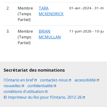
2.
Membre
TARA
01-avr.-2024 - 31-ma
(Temps
MCKENDRICK
Partiel)
3.
Membre
BRIAN
11-juin-2026 - 10-jui
(Temps
MCMULLAN
Partiel)
Contact, terms, legal information
Secrétariat des nominations
(Ouvrir une nouvelle fenêtre)
(Ouvrir une nouvelle 
(Ouvri
l'Ontario en bref
contactez-nous
accessibilité
(Ouvrir une nouvelle fenêtre)
(Ouvrir une nouvelle fenêtre)
nouvelles
confidentialité
(Ouvrir une nouvelle fenêtre)
conditions d'utilisation
(Ouvrir une no
© Imprimeur du Roi pour l’Ontario, 2012-26