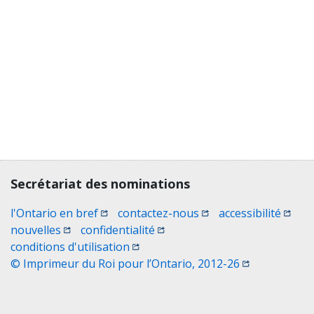
Contact, terms, legal information
Secrétariat des nominations
(Ouvrir une nouvelle fenêtre)
(Ouvrir une nouvelle 
(Ouvri
l'Ontario en bref
contactez-nous
accessibilité
(Ouvrir une nouvelle fenêtre)
(Ouvrir une nouvelle fenêtre)
nouvelles
confidentialité
(Ouvrir une nouvelle fenêtre)
conditions d'utilisation
(Ouvrir une no
© Imprimeur du Roi pour l’Ontario, 2012-26