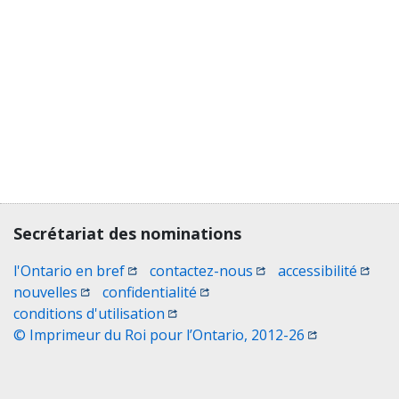
Contact, terms, legal information
Secrétariat des nominations
(Ouvrir une nouvelle fenêtre)
(Ouvrir une nouvelle 
(Ouvri
l'Ontario en bref
contactez-nous
accessibilité
(Ouvrir une nouvelle fenêtre)
(Ouvrir une nouvelle fenêtre)
nouvelles
confidentialité
(Ouvrir une nouvelle fenêtre)
conditions d'utilisation
(Ouvrir une no
© Imprimeur du Roi pour l’Ontario, 2012-26